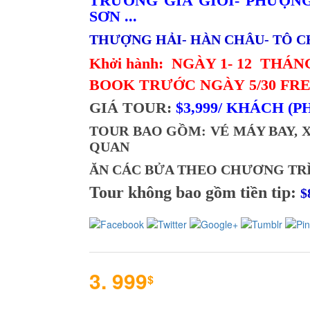
TRƯƠNG GIA GIỚI- PHƯỢN
SƠN ...
THƯỢNG HẢI- HÀN CHÂU- TÔ C
Khởi hành: NGÀY 1- 12 THÁNG 
BOOK TRƯỚC NGÀY 5/30 FR
GIÁ TOUR:
$3,999/ KHÁCH (P
TOUR BAO GỒM:
VÉ MÁY BAY, 
QUAN
ĂN CÁC BỬA THEO CHƯƠNG TR
Tour không bao gồm tiền tip:
$
3. 999
$