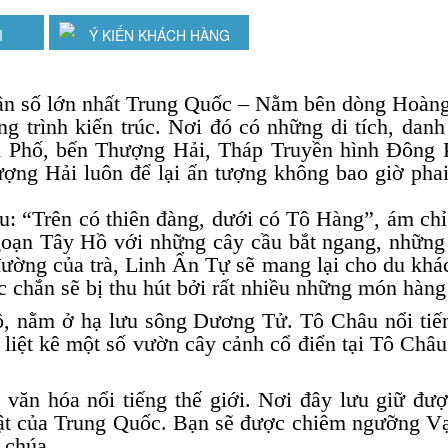
I
Ý KIẾN KHÁCH HÀNG
ân số lớn nhất Trung Quốc – Nằm bên dòng Hoà
g trình kiến trúc. Nơi đó có những di tích, dan
 Phố, bến Thượng Hải, Tháp Truyền hình Đông
g Hải luôn để lại ấn tượng không bao giờ phai 
: “Trên có thiên đàng, dưới có Tô Hàng”, ám chỉ
oạn Tây Hồ với những cây cầu bắt ngang, những 
ờng của trà, Linh Ẩn Tự sẽ mang lại cho du khách
c chắn sẽ bị thu hút bởi rất nhiều những món hàn
ô, nằm ở hạ lưu sông Dương Tử. Tô Châu nổi tiế
 liệt kê một số vườn cây cảnh cổ điển tại Tô Châ
, văn hóa nổi tiếng thế giới. Nơi đây lưu giữ đư
huật của Trung Quốc. Bạn sẽ được chiêm ngưỡng V
a chúa…