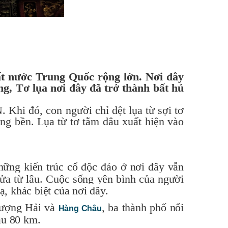
ất nước Trung Quốc rộng lớn. Nơi đây
ng, Tơ lụa nơi đây đã trở thành bất hủ
Khi đó, con người chỉ dệt lụa từ sợi tơ
ng bền. Lụa từ tơ tằm dâu xuất hiện vào
Những kiến ​​trúc cổ độc đáo ở nơi đây vẫn
cửa từ lâu. Cuộc sống yên bình của người
, khác biệt của nơi đây.
hượng Hải và
, ba thành phố nổi
Hàng Châu
âu 80 km.