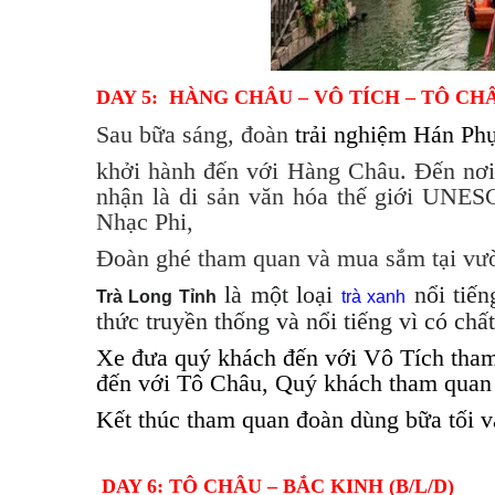
DAY 5
: HÀNG CHÂU – VÔ TÍCH – TÔ CHÂ
Sau bữa sáng,
đoàn
trải nghiệm Hán Phụ
khởi hành đến với Hàng Châu. Đến nơi,
nhận là di sản văn hóa thế giới UNES
Nhạc Phi,
Đoàn ghé tham quan và mua sắm tại vư
là một loại
nổi tiế
Trà Long Tỉnh
trà xanh
thức truyền thống và nổi tiếng vì có chấ
Xe đưa quý khách đến với Vô Tích tham
đến với Tô Châu, Quý khách tham quan
Kết thúc tham quan đoàn dùng bữa tối v
DAY 6: TÔ CHÂU – BẮC KINH (B/L/D)