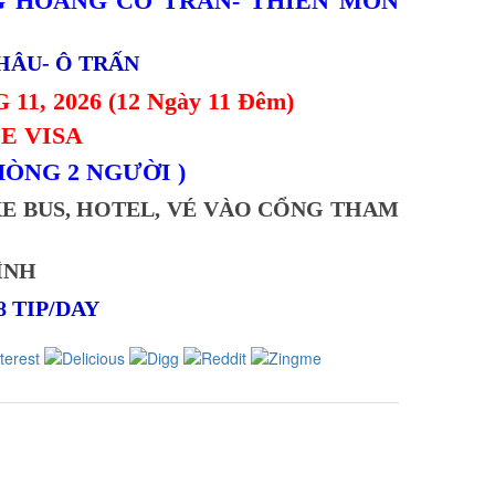
G HOÀNG CỔ TRẤN- THIÊN MÔN
HÂU- Ô TRẤN
11, 2026 (12 Ngày 11 Đêm)
EE VISA
HÒNG 2 NGƯỜI )
XE BUS, HOTEL, VÉ VÀO CỔNG THAM
ÌNH
8 TIP/DAY