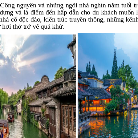
Công nguyên và những ngôi nhà nghìn năm tuổi tron
y dựng và là điểm đến hấp dẫn cho du khách muốn kh
à cổ độc đáo, kiến ​​trúc truyền thống, những kên
hơi thở trở về quá khứ.