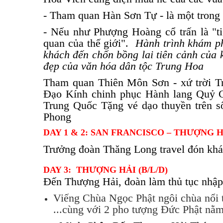
- Tham quan Hàn Sơn Tự - là một trong
- Nếu như Phượng Hoàng cổ trấn là "ti
quan của thế giới".
Hành trình khám p
khách đến chốn bồng lai tiên cảnh của k
đẹp của văn hóa dân tộc Trung Hoa
Tham quan Thiên Môn Sơn - xứ trời T
Đạo Kính chinh phục Hành lang Quỷ C
Trung Quốc Tặng vé dạo thuyền trên 
Phong
DAY 1 & 2: SAN FRANCISCO – THƯỢNG H
Trưởng đoàn Thăng Long travel đón khác
DAY 3: THƯỢNG HẢI (B/L/D)
Đến Thượng Hải, đoàn làm thủ tục nhập
iếng Chùa Ngọc Phật ngôi chùa nổi t
cùng với 2 pho tượng Đức Phật nằm v