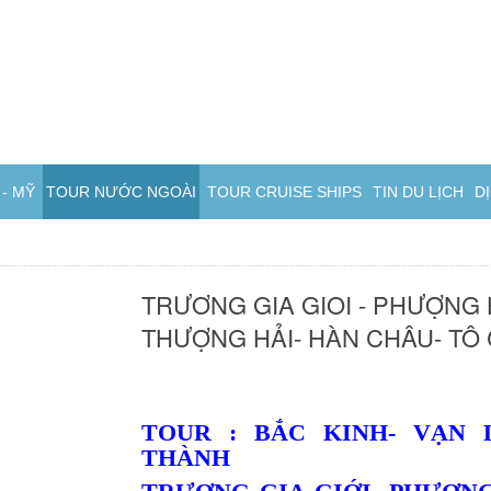
- MỸ
TOUR NƯỚC NGOÀI
TOUR CRUISE SHIPS
TIN DU LỊCH
D
TRƯƠNG GIA GIOI - PHƯỢNG 
THƯỢNG HẢI- HÀN CHÂU- TÔ C
TOUR : BẮC KINH- VẠN
THÀNH