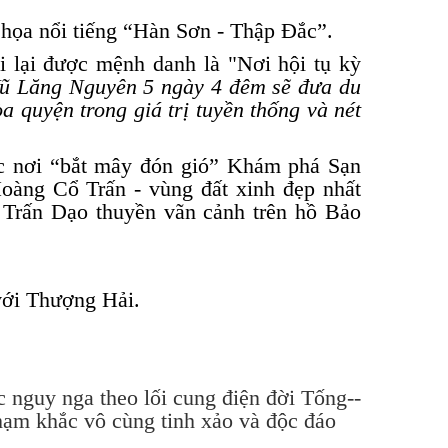
họa nổi tiếng “Hàn Sơn - Thập Đắc”.
i lại được mệnh danh là "Nơi hội tụ kỳ
ũ Lăng Nguyên 5 ngày 4 đêm sẽ đưa du
a quyện trong giá trị tuyền thống và nét
c nơi “bắt mây đón gió” Khám phá Sạn
àng Cổ Trấn - vùng đất xinh đẹp nhất
Trấn Dạo thuyền vãn cảnh trên hồ Bảo
với Thượng Hải.
c nguy nga theo lối cung điện đời Tống
--V
m khắc vô cùng tinh xảo và độc đáo...