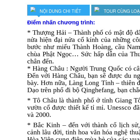
NỘI DUNG CHI TIẾT
TOUR CÙNG LOẠ
Điểm nhấn chương trình:
* Thượng Hải – Thành phố có mật độ d
nửa hiện đại nửa cổ kính của những côn
bước như miếu Thành Hoàng, cầu Nam
chùa Phật Ngọc… Sức hấp dẫn của Thượn
chân đến.
* Hàng Châu : Người Trung Quốc có câu
Đến với Hàng Châu, bạn sẽ được du ng
bày. Hơn nữa, Làng Long Tỉnh – thiên đư
Dạo trên phố đi bộ Qinghefang, bạn chắ
* Tô Châu là thành phố ở tỉnh Giang T
vườn cổ được thiết kế tỉ mỉ. Unessco đã
và 2000.
* Bắc Kinh – đến với thành cổ lịch sử
cảnh lâu đời, tinh hoa văn hóa nghệ t
Hòa Viên cung điện mùa hè của các vu