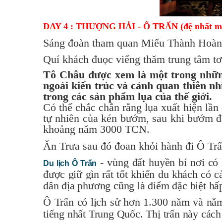
DAY 4 : THƯỢNG HẢI - Ô TRẤN (đệ nhất mỹ
Sáng đoàn tham quan Miếu Thành Hoà
Quí khách đuọc viếng thăm trung tâm t
Tô Châu được xem là một trong những
ngoài kiến trúc và cảnh quan thiên nh
trong các sản phẩm lụa của thế giới.
Có thể chắc chắn rằng lụa xuất hiện lầ
tự nhiên của kén bướm, sau khi bướm đã
khoảng năm 3000 TCN.
Ăn Trưa sau đó đoan khỏi hành đi Ô Trấ
- vùng đất huyền bí nơi có k
Du lịch Ô Trấn
được giữ gìn rất tốt khiến du khách có 
dân địa phương cũng là điểm đặc biệt hấ
Ô Trấn có lịch sử hơn 1.300 năm và nằ
tiếng nhất Trung Quốc. Thị trấn này c