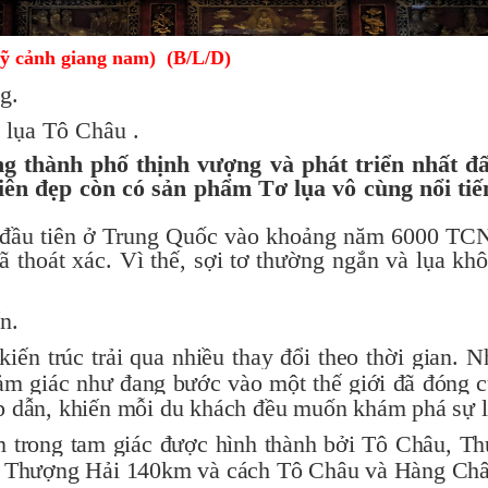
 cảnh giang nam) (B/L/D)
ng.
ơ lụa Tô Châu .
 thành phố thịnh vượng và phát triển nhất đ
iên đẹp còn có sản phẩm Tơ lụa vô cùng nổi tiế
n đầu tiên ở Trung Quốc vào khoảng năm 6000 TCN. 
 thoát xác. Vì thế, sợi tơ thường ngắn và lụa khô
n.
iến ​​trúc trải qua nhiều thay đổi theo thời gian. 
cảm giác như đang bước vào một thế giới đã đóng 
p dẫn, khiến mỗi du khách đều muốn khám phá sự lạ
m trong tam giác được hình thành bởi Tô Châu, T
ách Thượng Hải 140km và cách Tô Châu và Hàng Ch