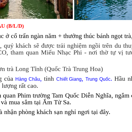
U (B/L/D)
c ở cổ trấn ngàn năm + thưởng thúc bánh ngọt tr
 quý khách sẽ được trải nghiệm ngồi trên du t
CO, tham quan Miếu Nhạc Phi - nơi thờ tự vị t
ờn trà Long Tĩnh (Quốc Trà Trung Hoa)
ng của
,
tỉnh
,
.
Hầu nh
Hàng Châu
Chiết Giang
Trung Quốc
t lượng rất cao.
 quan Phim trường Tam Quốc Diễn Nghĩa, ngắm c
 và mua sắm tại Ấm Tử Sa.
à nhận phòng khách sạn nghỉ ngơi tại đây.