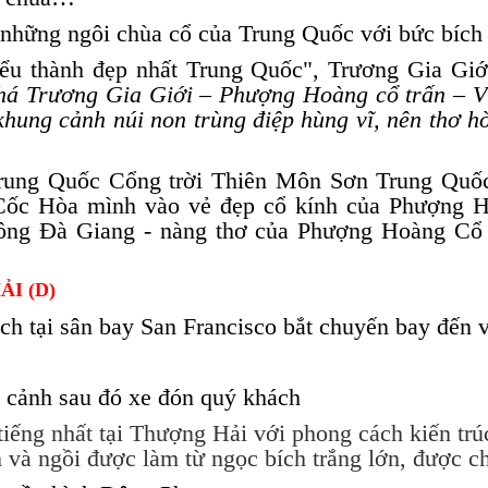
 những ngôi chùa cổ của Trung Quốc với bức bích 
ểu thành đẹp nhất Trung Quốc", Trương Gia Giớ
há Trương Gia Giới – Phượng Hoàng cổ trấn – V
hung cảnh núi non trùng điệp hùng vĩ, nên thơ hò
rung Quốc Cổng trời Thiên Môn Sơn Trung Quố
ốc Hòa mình vào vẻ đẹp cổ kính của Phượng Ho
sông Đà Giang - nàng thơ của Phượng Hoàng Cổ 
ẢI (D)
h tại sân bay San Francisco bắt chuyến bay đến 
 cảnh sau đó xe đón quý khách
iếng nhất tại Thượng Hải với phong cách kiến trú
à ngồi được làm từ ngọc bích trắng lớn, được chạ