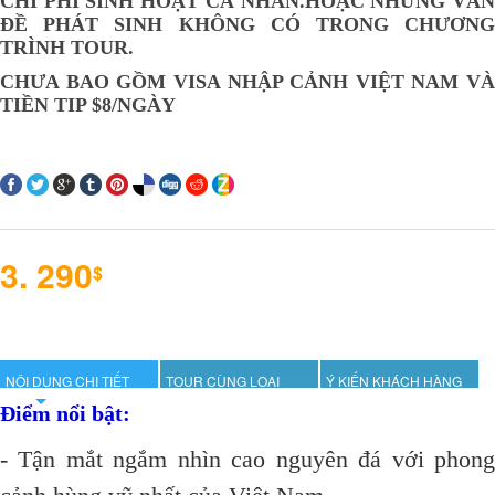
CHI PHÍ SINH HOẠT CÁ NHÂN.HOẶC NHỮNG VẤN
ĐỀ PHÁT SINH KHÔNG CÓ TRONG CHƯƠNG
TRÌNH TOUR.
CHƯA BAO GỒM VISA NHẬP CẢNH VIỆT NAM VÀ
TIỀN TIP $8/NGÀY
3. 290
$
NỘI DUNG CHI TIẾT
TOUR CÙNG LOẠI
Ý KIẾN KHÁCH HÀNG
Điểm nổi bật:
- Tận mắt ngắm nhìn cao nguyên đá với phong