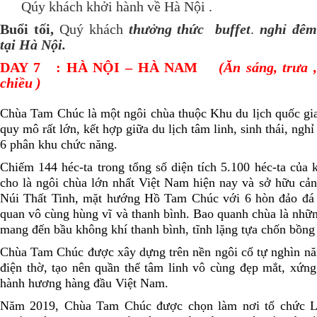
Qúy khách khởi hành về Hà Nội .
Buổi tối,
Quý khách
thưởng thức buffet
.
nghỉ đê
tại Hà Nội.
DAY 7 : HÀ NỘI – HÀ NAM
(Ăn sáng, trưa ,
chiều )
Chùa Tam Chúc là một ngôi chùa thuộc Khu du lịch quốc gi
quy mô rất lớn, kết hợp giữa du lịch tâm linh, sinh thái, ngh
6 phân khu chức năng.
Chiếm 144 héc-ta trong tổng số diện tích 5.100 héc-ta củ
cho là ngôi chùa lớn nhất Việt Nam hiện nay và sở hữu cản
Núi Thất Tinh, mặt hướng Hồ Tam Chúc với 6 hòn đảo đá n
quan vô cùng hùng vĩ và thanh bình. Bao quanh chùa là nhữn
mang đến bầu không khí thanh bình, tĩnh lặng tựa chốn bồng l
Chùa Tam Chúc được xây dựng trên nền ngôi cổ tự nghìn năm
điện thờ, tạo nên quần thể tâm linh vô cùng đẹp mắt, xứng
hành hương hàng đầu Việt Nam.
Năm 2019, Chùa Tam Chúc được chọn làm nơi tổ chức L