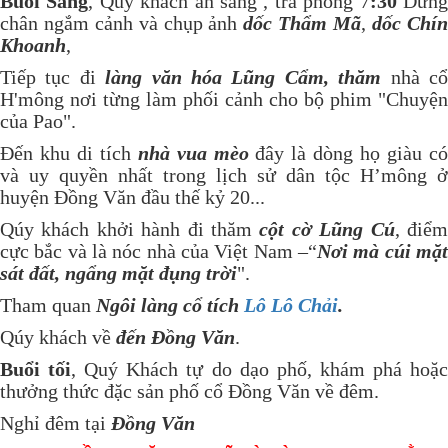
Buổi Sáng
, Quý khách ăn sáng , trả phòng 7
:30
Dừn
chân ngắm cảnh và chụp ảnh
dốc Thẩm Mã
,
dốc Chí
Khoanh
,
Tiếp tục đi
làng văn hóa Lũng Cẩm, thăm
nhà c
H'mông nơi từng làm phối cảnh cho bộ phim "Chuyện
của Pao".
Đến khu di tích
nhà vua mèo
đây là dòng họ giàu c
và uy quyền nhất trong lịch sử dân tộc H’mông ở
huyện Đồng Văn đầu thế kỷ 20...
Qúy khách khởi hành đi thăm
cột cờ
Lũng Cú
, điể
cực bắc và là nóc nhà của Việt Nam –“
Nơi mà cúi mặt
sát đất, ngẩng mặt đụng trời
".
Tham quan
Ngôi làng cổ tích
Lô Lô Chải
.
Qúy khách về
đến Đồng Văn
.
Buổi tối
, Quý Khách tự do dạo phố, khám phá hoặ
thưởng thức đặc sản phố cổ Đồng Văn về đêm.
Nghỉ đêm tại
Đồng Văn