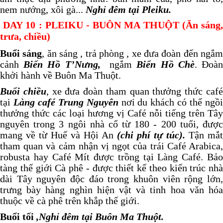
nem nướng, xôi gà...
Nghỉ đêm tại Pleiku.
DAY
10
: PLEIKU - BUÔN MA THUỘT (Ăn sáng
trưa, chiều)
Buổi sáng
, ăn sáng , trả phòng , xe đưa đoàn đến ngắ
cảnh
Biển Hồ T’Nưng,
ngắm
Biển Hồ Chè
. Đoà
khởi hành về Buôn Ma Thuột.
Buổi chiều
, xe đưa đoàn tham quan thưởng thức caf
tại
Làng café Trung Nguyên
nơi du khách có thể ngồ
thưởng thức các loại hương vị Café nỗi tiếng trên Tây
nguyên trong 3 ngôi nhà cổ từ 180 - 200 tuổi, được
mang về từ Huế và Hội An
(chi phí tự túc).
Tận mắt
tham quan và cảm nhận vị ngọt của trái Café Arabica,
robusta hay Café Mít được trồng tại Làng Café. Bảo
tàng thế giới Cà phê - được thiết kế theo kiến trúc nhà
dài Tây nguyên độc đáo trong khuôn viên rộng lớn,
trưng bày hàng nghìn hiện vật và tinh hoa văn hóa
thuộc về cà phê trên khắp thế giới.
Buổi tối
,Nghỉ đêm tại Buôn Ma Thuột.