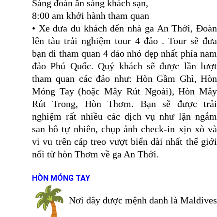
Sáng đoàn ăn sáng khách sạn,
8:00 am khởi hành tham quan
• Xe đưa du khách đến nhà ga An Thới, Đoàn
lên tàu trải nghiệm tour 4 đảo . Tour sẽ đưa
bạn đi tham quan 4 đảo nhỏ đẹp nhất phía nam
đảo Phú Quốc. Quý khách sẽ được lần lượt
tham quan các đảo như: Hòn Gầm Ghì, Hòn
Móng Tay (hoặc Mây Rút Ngoài), Hòn Mây
Rút Trong, Hòn Thơm. Bạn sẽ được trải
nghiệm rất nhiều các dịch vụ như lặn ngắm
san hô tự nhiên, chụp ảnh check-in xịn xò và
vi vu trên cáp treo vượt biển dài nhất thế giới
nối từ hòn Thơm về ga An Thới.
HÒN MÓNG TAY
Nơi đây được mệnh danh là Maldives