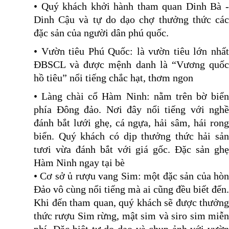
• Quý khách khởi hành tham quan Dinh Bà -
Dinh Cậu và tự do dạo chợ thưởng thức các
đặc sản của người dân phú quốc.
• Vườn tiêu Phú Quốc: là vườn tiêu lớn nhất
ĐBSCL và được mệnh danh là “Vương quốc
hồ tiêu” nổi tiếng chắc hạt, thơm ngon
• Làng chài cổ Hàm Ninh: nằm trên bờ biển
phía Ðông đảo. Nơi đây nổi tiếng với nghề
đánh bắt lưới ghẹ, cá ngựa, hải sâm, hái rong
biển. Quý khách có dịp thưởng thức hải sản
tươi vừa đánh bắt với giá gốc. Đặc sản ghẹ
Hàm Ninh ngay tại bè
• Cơ sở ủ rượu vang Sim: một đặc sản của hòn
Đảo vô cùng nổi tiếng mà ai cũng đều biết đến.
Khi đến tham quan, quý khách sẽ được thưởng
thức rượu Sim rừng, mật sim và siro sim miễn