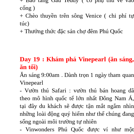
+ Bảo tàng Gấu Teddy ( có phụ thu vé vào
cổng )
+ Chèo thuyền trên sông Venice ( chi phí tự
túc)
+ Thưởng thức đặc sản chợ đêm Phú Quốc
Day 19 : Khám phá Vinepearl (ăn sáng,
ăn tối)
Ăn sáng 9:00am . Dành trọn 1 ngày tham quan
Vinepearl
- Vườn thú Safari : vườn thú bán hoang dã
theo mô hình quốc tế lớn nhất Đông Nam Á,
tại đây du khách sẽ được tận mắt ngắm nhìn
những loài động quý hiếm như thể chúng đang
sống ngoài môi trường tự nhiên
- Vinwonders Phú Quốc được ví như một