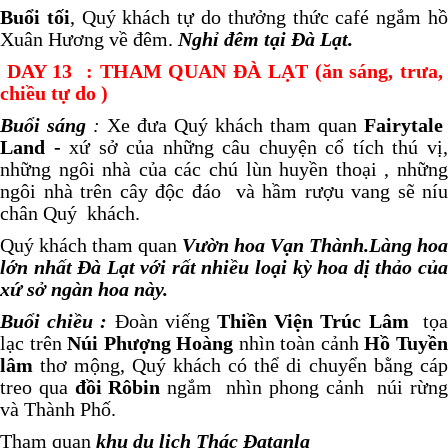
Buổi tối
, Quý khách tự do thưởng thức café ngắm h
Xuân Hương về đêm.
Nghỉ đêm tại Đà Lạt.
DAY
13
:
THAM QUAN ĐÀ LẠT (ăn sáng, trưa
chiều tự do )
Buổi sáng
:
Xe đưa Quý khách tham quan
Fairytale
Land -
xứ sở của những câu chuyện cổ tích thú vị
những ngôi nhà của các chú lùn huyền thoại , những
ngôi nhà trên cây độc đáo và hầm rượu vang sẽ níu
chân Quý khách.
Quý khách tham quan
Vườn hoa Vạn Thành.
Làng hoa
lớn nhất Đà Lạt với rất nhiều loại kỳ hoa dị thảo của
xứ sở ngàn hoa này
.
Buổi chiều :
Đoàn viếng
Thiền Viện Trúc Lâm
tọ
lạc trên
Núi Phượng Hoàng
nhìn toàn cảnh
Hồ Tuyề
lâm
thơ mộng, Quý khách có thể di chuyển bằng cáp
treo qua
đồi Rôbin
ngắm nhìn phong cảnh núi rừn
và Thành Phố.
Tham quan
khu du lịch Thác Đatanla