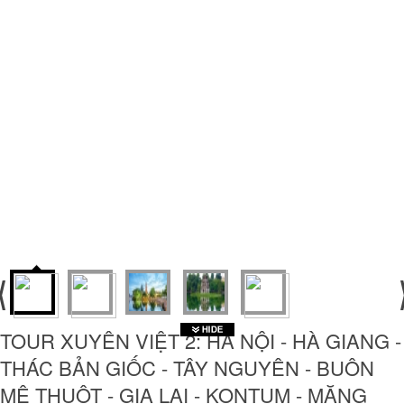
TOUR XUYÊN VIỆT 2: HÀ NỘI - HÀ GIANG -
THÁC BẢN GIỐC - TÂY NGUYÊN - BUÔN
MÊ THUỘT - GIA LAI - KONTUM - MĂNG