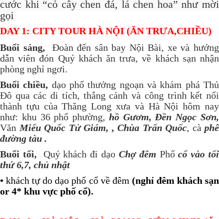
cước khi “cỏ cây chen đá, lá chen hoa” như mời
gọi
DAY 1: CITY TOUR HÀ NỘI (ĂN TRƯA,CHIỀU)
Buổi sáng,
Đoàn đến sân bay Nội Bài, xe và hướn
dẫn viên đón Quý khách ăn trưa, về khách sạn nhận
phòng nghỉ ngơi.
Buổi chiều,
dạo phố thưởng ngoạn và khám phá Th
Đô qua các di tích, thắng cảnh và công trình kết nối
thành tựu của Thăng Long xưa và Hà Nội hôm nay
như: khu 36 phố phường,
hồ Gươm, Đền Ngọc Sơn
Văn
Miếu Quốc Tử Giám, , Chùa Trấn Quốc
, cà
phê
đường tàu .
Buổi tối,
Quý khách đi dạo
Chợ đêm
Phố
cổ vào tố
thứ 6,7, chủ nhật
•
khách tự do dạo phố cổ về đêm
(nghỉ đêm khách sạ
or 4* khu vực phố cổ).