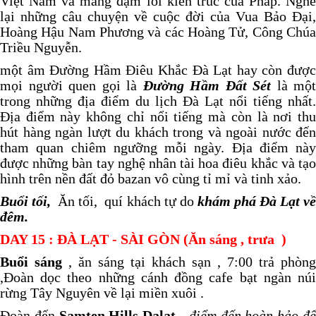
Việt Nam và mang đậm lối kiến trúc của Pháp. Nghe
lại những câu chuyện về cuộc đời của Vua Bảo Đại,
Hoàng Hậu Nam Phương và các Hoàng Tử, Công Chúa
Triều Nguyễn.
một âm Đường Hầm Điêu Khắc Đà Lạt hay còn được
mọi người quen gọi là
Đường Hầm Đất Sét
là một
trong những địa điểm du lịch Đà Lạt nổi tiếng nhất.
Địa điểm này không chỉ nổi tiếng mà còn là nơi thu
hút hàng ngàn lượt du khách trong và ngoài nước đến
tham quan chiêm ngưỡng mỗi ngày. Địa điểm này
được những bàn tay nghệ nhân tài hoa điêu khắc và tạo
hình trên nền đất đỏ bazan vô cùng tỉ mỉ và tinh xảo.
Buổi tối,
Ăn tối, quí khách tự do
khám phá Đà Lạt v
đêm.
DAY
15
: ĐÀ LẠT - SÀI GÒN (Ăn sáng , trưa )
Buổi sáng
, ăn sáng tại khách sạn , 7:00 trả phòng
,Đoàn dọc theo những cánh đồng cafe bạt ngàn núi
rừng Tây Nguyên về lại miền xuôi .
Đoàn đến
Samten Hills Dalat
-
điểm đến hoàn hảo đ