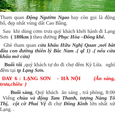
Tham quan
Động
Ngườm Ngao
hay còn gọi là độn
hổ, đẹp nhất vùng dất Cao Bằng
.
Sau khi dùng cơm trưa quý khách khởi hành đi Lạng
Sơn
( 180km )
theo đường
Phục Hòa –Đông khê.
Ghé tham quan
cửa khẩu Hữu Nghị Quan ,nơi bắt
đầu con đường thiên lý Bắc Nam .( ql 1) .( nếu cửa
khẩu mở cửa)
Buổi tối
,quý khách tự do đi chợ đêm Kỳ Lừa. ngh
đêm tại
tp Lạng Sơn.
DAY 6 : LẠNG SƠN - HÀ NỘI
(Ăn sáng
trưa,chiều )
Buổi sáng
, Quý khách ăn sáng , trả phòng, 8:00
Viếng
chùa
và động
Tam Thanh, tượng Nàng T
Thị, cột cờ Phai Vệ
đi chợ
Đông Kinh
lớn nhất xứ
Lạng. .