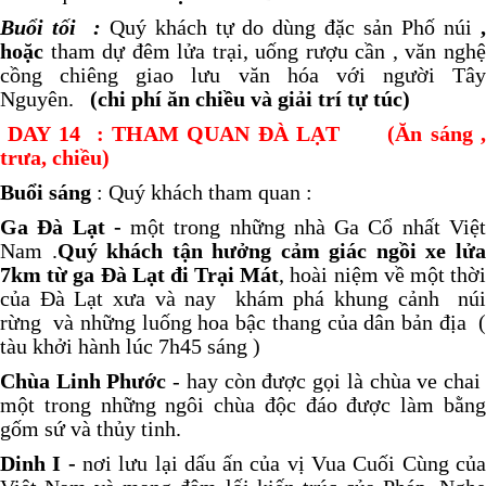
Buổi tối
:
Quý khách tự do dùng đặc sản Phố núi
hoặc
tham dự đêm lửa trại, uống rượu cần , văn nghệ
cồng chiêng giao lưu văn hóa với người Tây
Nguyên.
(chi phí ăn chiều và giải trí tự túc)
DAY
14
: THAM QUAN ĐÀ LẠT (Ăn sáng ,
trưa, chiều)
Buổi sáng
: Quý khách tham quan :
Ga Đà Lạt -
một trong những nhà Ga Cổ nhất Việ
Nam .
Quý khách tận hưởng cảm giác ngồi xe lử
7km từ ga Đà Lạt đi Trại Mát
, hoài niệm về một thờ
của Đà Lạt xưa và nay khám phá khung cảnh núi
rừng và những luống hoa bậc thang của dân bản địa (
tàu khởi hành lúc 7h45 sáng )
Chùa Linh Phước
- hay còn được gọi là chùa ve cha
một trong những ngôi chùa độc đáo được làm bằng
gốm sứ và thủy tinh.
Dinh I -
nơi lưu lại dấu ấn của vị Vua Cuối Cùng củ