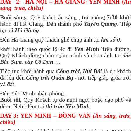
DAY 2: HÀ NỘI – HÀ GIANG- YÊN MINH (
Ă
n
sáng
trưa,
chiều
)
Buổi sáng,
Quý khách ăn sáng , trả phòng
7:30 khở
hành đi Hà Giang. Đến thành phố
Tuyên Quang
. Tiế
tục đi
Hà Giang
.
Đến Hà Giang quý khách ghé chụp ảnh tại
km số 0.
khởi hành theo quốc lộ 4c đi
Yên Minh
Trên đường,
Quý Khách dừng chân ngắm cảnh và chụp ảnh tại
dốc
Bắc Sum
.
cây Cô Đơn….
Tiếp tục khởi hành qua
Cổng trời, Núi Đôi
là du khác
đã lên đến
Cổng trời Quản Bạ
- nơi tiếp giáp giữa trời
và đất.
Đến Yên Minh nhận phòng ,
Buổi tối
,
Quý Khách tự do nghỉ ngơi hoặc dạo phố v
đêm. Nghỉ đêm tại
thị trấn Yên Minh
.
DAY 3: YÊN MINH – ĐỒNG VĂN
(Ăn sáng, trưa
chiều)