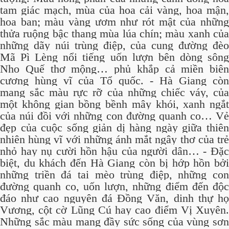
tam giác mạch, mùa của hoa cải vàng, hoa mận,
hoa ban; màu vàng ươm như rót mật của những
thửa ruộng bậc thang mùa lúa chín; màu xanh của
những dãy núi trùng điệp, của cung đường đèo
Mã Pì Lèng nổi tiếng uốn lượn bên dòng sông
Nho Quế thơ mộng… phủ khắp cả miền biên
cương hùng vĩ của Tổ quốc. - Hà Giang còn
mang sắc màu rực rỡ của những chiếc váy, của
một không gian bồng bềnh mây khói, xanh ngắt
của núi đồi với những con đường quanh co… Vẻ
đẹp của cuộc sống giản dị hàng ngày giữa thiên
nhiên hùng vĩ với những ánh mắt ngây thơ của trẻ
nhỏ hay nụ cười hồn hậu của người dân… - Đặc
biệt, du khách đến Hà Giang còn bị hớp hồn bởi
những triền đá tai mèo trùng điệp, những con
đường quanh co, uốn lượn, những điểm đến độc
đáo như cao nguyên đá Đồng Văn, dinh thự họ
Vương, cột cờ Lũng Cú hay cao điểm Vị Xuyên.
Những sắc màu mang đầy sức sống của vùng sơn