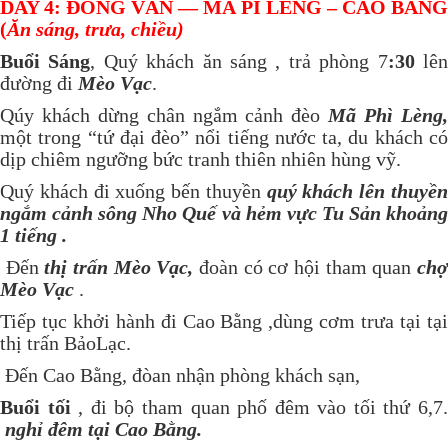
DAY 4: ĐỒNG VĂN –– MÃ PÌ LÈNG – CAO BẰNG
(
Ăn sáng, trưa, chiều)
Buổi Sáng
, Quý khách ăn sáng , trả phòng 7
:30
lê
đường đi
Mèo Vạc
.
Qúy khách dừng chân ngắm cảnh đèo
Mã Phì Lèng
một trong “tứ đại đèo” nổi tiếng nước ta, du khách có
dịp chiêm ngưỡng bức tranh thiên nhiên hùng vỹ.
Quý khách đi xuống bến thuyền
quý khách lên thuyề
ngắm cảnh sông Nho Quế và hẻm vực Tu Sản khoảng
1 tiếng .
Đến
thị trấn Mèo Vạc,
đoàn có cơ hội tham quan
ch
Mèo Vạc
.
Tiếp tục khởi hành đi Cao Bằng ,dùng cơm trưa tại tại
thị trấn BảoLạc.
Đến Cao Bằng, đòan nhận phòng khách sạn,
Buổi tối
, đi bộ tham quan phố đêm vào tối thứ 6,7
nghỉ đêm tại Cao Bằng.