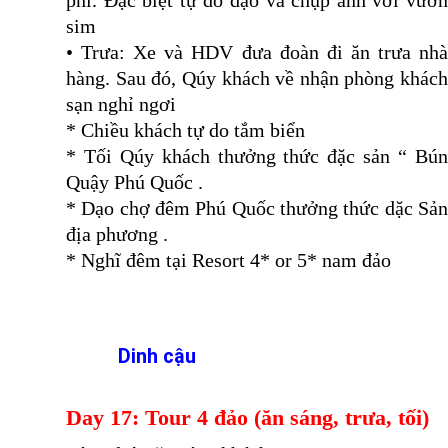
phí. Đặc biệt tự do dạo và chụp ảnh với vườn
sim
• Trưa: Xe và HDV đưa đoàn đi ăn trưa nhà
hàng. Sau đó, Qúy khách về nhận phòng khách
sạn nghỉ ngơi
* Chiều khách tự do tắm biển
* Tối Qúy khách thưởng thức đặc sản “ Bún
Quậy Phú Quốc .
* Dạo chợ đêm Phú Quốc thưởng thức dặc Sản
địa phương .
* Nghĩ đêm tại Resort 4* or 5* nam đảo
Dinh cậu
Day 17: Tour 4 đảo (ăn sáng, trưa, tối)