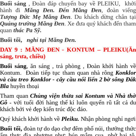
Buổi sáng
, Đoàn đáp chuyến bay về PLEIKU, khở
hành đi
Măng Đen. Đến Măng Đen
, đoàn viếng
Tượng Đức Mẹ Măng Đen
. Du khách dừng chân tạ
Quảng trường Măng Đen
. Xe đưa quý khách đến tham
quan
thác Pa Sỹ.
Buổi tối,
nghỉ tại Măng Đen.
DAY
9
: MĂNG ĐEN - KONTUM – PLEIKU(Ăn
sáng, trưa, chiều)
Buổi sáng
, ăn sáng , trả phòng , Đoàn khởi hành về
Kontum. Đoàn tiếp tục tham quan nhà rông
Konklor
và cầu treo Konklor - cây cầu nối liển 2 bờ sông Đắk
Bla
huyền thoại
Tham quan
Chủng viện thừa sai Kontum và Nhà th
Gỗ
- với tuổi đời hàng thế kỉ luôn quyến rũ tất cả du
khách bởi vẻ đẹp kiến trúc độc đáo.
Quý khách khởi hành về
Pleiku.
Nhận phòng nghỉ ngơi
Buổi tối,
đoàn tự do dạo chợ đêm phố núi, thưởng thức
ẩm thực địa phương như: bún mắm cua, phở hai tô,