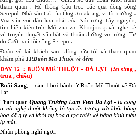
tham quan : Hệ thống Cầu treo bắc qua dòng sông
Serepok Nhà sàn Cổ của Ông Amakong, vị tù trưởng -
Vua săn voi đào hoa nhất của Núi rừng Tây nguyên,
tìm hiểu kiến trúc Mộ vua voi Khunjunop và nghe kể
về truyền thuyết săn bắt và thuần dưỡng voi rừng. Tự
do Cưỡi voi lội sông Serepok
Đoàn về lại khách sạn dùng bữa tối và tham quan
khám phá
TP.Buôn Ma Thuột về đêm
DAY
12
: BUÔN MÊ THUỘT - ĐÀ LẠT (ăn sáng 
trưa , chiều)
Buổi Sáng
, đoàn khởi hành từ Buôn Mê Thuột về Đà
Lạt .
Tham quan
Quảng Trường Lâm Viên Đà Lạt
-
là côn
trình nghệ thuật khổng lồ tạo ấn tượng với khối bông
hoa dã quỳ và khối nụ hoa được thiết kế bằng kính màu
lạ mắt.
Nhận phòng nghỉ ngơi.