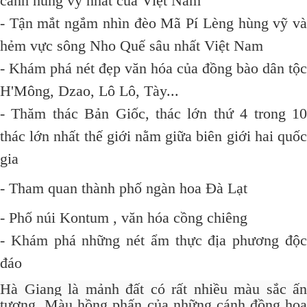
cảnh hùng vỹ nhất của Việt Nam
- Tận mắt ngắm nhìn đèo Mã Pí Lèng hùng vỹ và
hẻm vực sông Nho Quế sâu nhất Việt Nam
- Khám phá nét đẹp văn hóa của đồng bào dân tộc
H'Mông, Dzao, Lô Lô, Tày...
- Thăm thác Bản Giốc, thác lớn thứ 4 trong 10
thác lớn nhất thế giới nằm giữa biên giới hai quốc
gia
- Tham quan thành phố ngàn hoa Đà Lạt
- Phố núi Kontum , văn hóa cồng chiêng
- Khám phá những nét ẩm thực địa phương độc
đáo
Hà Giang là mảnh đất có rất nhiều màu sắc ấn
tượng. Màu hồng phấn của những cánh đồng hoa