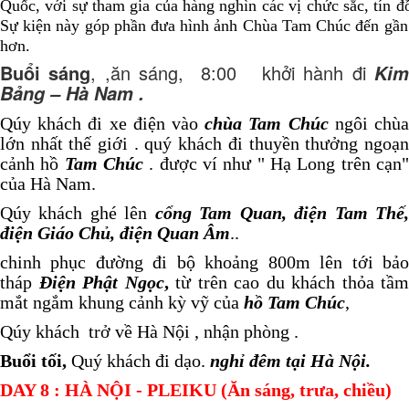
Quốc, với sự tham gia của hàng nghìn các vị chức sắc, tín đ
Sự kiện này góp phần đưa hình ảnh Chùa Tam Chúc đến gần 
hơn.
Buổi sáng
, ,ăn sáng, 8:00 khởi hành đi
Ki
Bảng – Hà Nam .
Qúy khách đi xe điện vào
chùa Tam Chúc
ngôi chù
lớn nhất thế giới . quý khách đi thuyền thưởng ngoạn
cảnh hồ
Tam Chúc
. được ví như " Hạ Long trên cạn
của Hà Nam.
Qúy khách ghé lên
cổng Tam Quan, điện Tam Thế
điện Giáo Chủ, điện Quan Âm
..
chinh phục đường đi bộ khoảng 800m lên tới bảo
tháp
Điện Phật Ngọc
,
từ trên cao du khách thỏa tầm
mắt ngắm khung cảnh kỳ vỹ của
hồ Tam Chúc
,
Qúy khách trở về Hà Nội , nhận phòng .
Buổi tối,
Quý khách đi dạo.
nghỉ đêm tại Hà Nội.
DAY
8
: HÀ NỘI - PLEIKU (Ăn sáng, trưa, chiều)