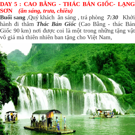
DAY 5 : CAO BẰNG - THÁC BẢN GIỐC- LẠNG
SƠN
(ăn sáng, trưa, chiều)
Buổi sang
,Quý khách ăn sáng , trả phòng
7:30
Khở
hành đi thăm
Thác Bản Giốc
(Cao Bằng - thác Bả
Giốc 90 km) nơi được coi là một trong những tặng vật
vô giá mà thiên nhiên ban tặng cho Việt Nam,