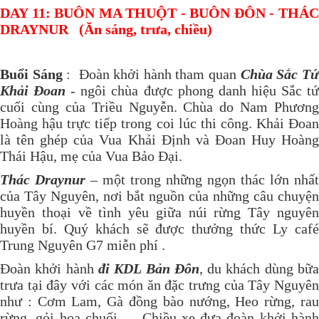
DAY
11
: BUÔN MA THUỘT - BUÔN ĐÔN - THÁ
DRAYNUR (Ăn sáng, trưa, chiều)
Buổi Sáng
: Đoàn khởi hành tham quan
Chùa Sắc Tư
Khải Đoan
- ngôi chùa được phong danh hiệu Sắc tư
cuối cùng của Triều Nguyễn. Chùa do Nam Phương
Hoàng hậu trực tiếp trong coi lúc thi công. Khải Đoan
là tên ghép của Vua Khải Định và Đoan Huy Hoàng
Thái Hậu, mẹ của Vua Bảo Đại.
Thác Draynur
– một trong những ngọn thác lớn nhất
của Tây Nguyên, nơi bắt nguồn của những câu chuyện
huyền thoại về tình yêu giữa núi rừng Tây nguyên
huyền bí. Quý khách sẽ được thưởng thức Ly café
Trung Nguyên G7 miễn phí .
Đoàn khởi hành
đi KDL Bản Đôn
, du khách dùng bữ
trưa tại đây với các món ăn đặc trưng của Tây Nguyên
như : Cơm Lam, Gà đồng bào nướng, Heo rừng, rau
rừng, gỏi hoa chuối… ​ Chiều xe đưa đoàn khởi hành